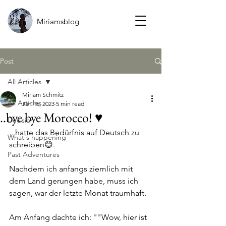
Miriamsblog
Post
All Articles
Miriam Schmitz
All Articles
Jan 16, 2023
5 min read
..bye bye Morocco! ♥
Decision
.. hatte das Bedürfnis auf Deutsch zu 
What's happening
schreiben😊.  
Past Adventures
Nachdem ich anfangs ziemlich mit 
dem Land gerungen habe, muss ich 
sagen, war der letzte Monat traumhaft.
Am Anfang dachte ich: ""Wow, hier ist 