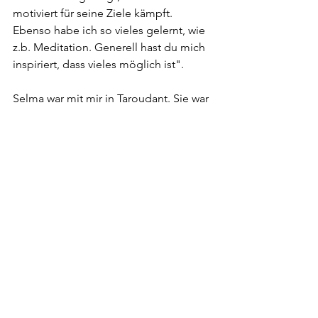
motiviert für seine Ziele kämpft. 
Ebenso habe ich so vieles gelernt, wie 
z.b. Meditation. Generell hast du mich 
inspiriert, dass vieles möglich ist".
Selma war mit mir in Taroudant. Sie war 
seit mehreren Monaten nicht mehr in 
einem anderen Ort (…), da Ihr Vater 
auch erst letztes Jahr gestorben ist. Mit 
mir hatte Sie Motivation 
rauszukommen und schöne Dinge zu 
erleben. Ich denke nach Covid 
brauchen wir das alle wieder mehr – 
oder nicht?
Da ich weiß, dass Ihre Mutter ein 
eigenes Unternehmen hat, habe ich 
Selma gezeigt, wie Sie Ihr eine Website 